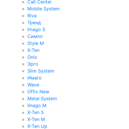
Call Center
Mobile System
Riva
Тренд
Imago S
Симпл
Style M
X-Ten
Onix
Эрго
Slim System
Имаго
Wave
Offix New
Metal System
Imago M
X-Ten S
X-Ten M
X-Ten Up