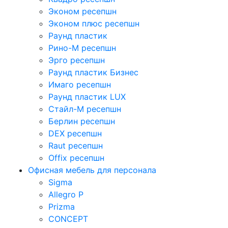
Эконом ресепшн
Эконом плюс ресепшн
Раунд пластик
Рино-М ресепшн
Эрго ресепшн
Раунд пластик Бизнес
Имаго ресепшн
Раунд пластик LUX
Стайл-М ресепшн
Берлин ресепшн
DEX ресепшн
Raut ресепшн
Offix ресепшн
Офисная мебель для персонала
Sigma
Allegro P
Prizma
CONCEPT