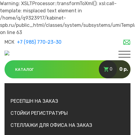
Warning: XSLTProcessor::transformToXml(): xsl:call-
template: misplaced text element in
/home/q/q9323917/kabinet-
spb.ru/public_html/classes/system/subsystems/umiTempl
on line 63
МСК
+7 (985) 770-23-30
0 р.
0
КАТАЛОГ
РЕСЕПШН НА ЗАКАЗ
СТОЙКИ РЕГИСТРАТУРЫ
СТЕЛЛАЖИ ДЛЯ ОФИСА НА ЗАКАЗ