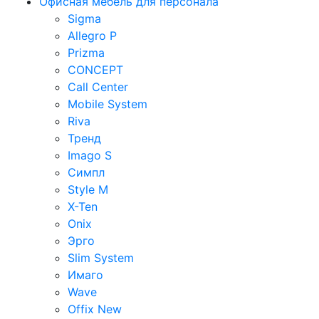
Офисная мебель для персонала
Sigma
Allegro P
Prizma
CONCEPT
Call Center
Mobile System
Riva
Тренд
Imago S
Симпл
Style M
X-Ten
Onix
Эрго
Slim System
Имаго
Wave
Offix New