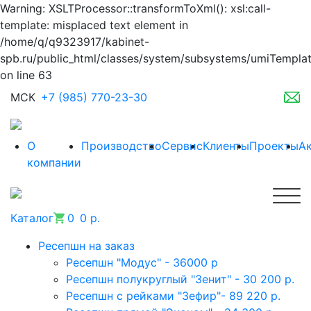
Warning: XSLTProcessor::transformToXml(): xsl:call-
template: misplaced text element in
/home/q/q9323917/kabinet-
spb.ru/public_html/classes/system/subsystems/umiTempla
on line 63
МСК
+7 (985) 770-23-30
О
Производство
Сервис
Клиенты
Проекты
А
компании
Каталог
0
0 р.
Ресепшн на заказ
Ресепшн "Модус" - 36000 р
Ресепшн полукруглый "Зенит" - 30 200 р.
Ресепшн с рейками "Зефир"- 89 220 р.