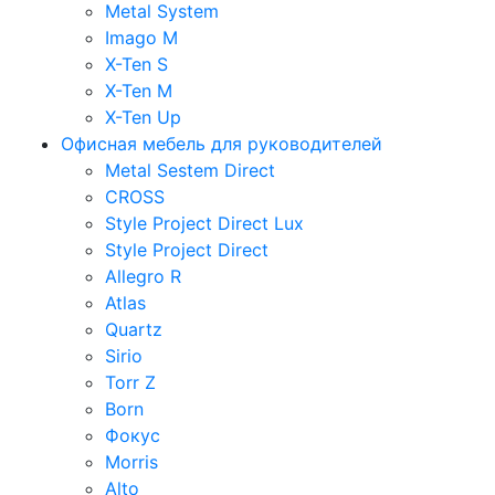
Metal System
Imago M
X-Ten S
X-Ten M
X-Ten Up
Офисная мебель для руководителей
Metal Sestem Direct
CROSS
Style Project Direct Lux
Style Project Direct
Allegro R
Atlas
Quartz
Sirio
Torr Z
Born
Фокус
Morris
Alto