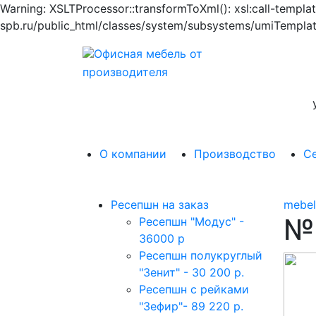
Warning: XSLTProcessor::transformToXml(): xsl:call-templ
spb.ru/public_html/classes/system/subsystems/umiTemplat
Офисная мебель от
производителя
О компании
Производство
С
Ресепшн на заказ
mebel
№
Ресепшн "Модус" -
36000 р
Ресепшн полукруглый
"Зенит" - 30 200 р.
Ресепшн с рейками
"Зефир"- 89 220 р.