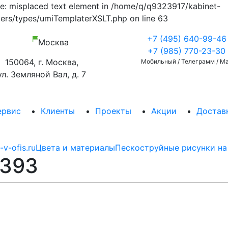
ate: misplaced text element in /home/q/q9323917/kabinet-
ers/types/umiTemplaterXSLT.php on line 63
+7 (495) 640-99-46
Москва
+7 (985) 770-23-30
150064, г. Москва,
Мобильный / Телеграмм / M
ул. Земляной Вал, д. 7
ервис
Клиенты
Проекты
Акции
Доставк
-v-ofis.ru
Цвета и материалы
Пескоструйные рисунки на 
393