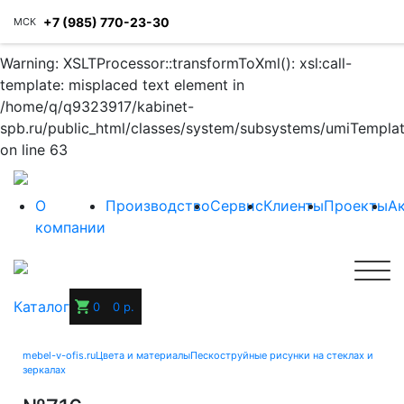
+7 (985) 770-23-30
МСК
Warning: XSLTProcessor::transformToXml(): xsl:call-
template: misplaced text element in
/home/q/q9323917/kabinet-
spb.ru/public_html/classes/system/subsystems/umiTempla
on line 63
О
Производство
Сервис
Клиенты
Проекты
А
компании
Каталог
0
0 р.
mebel-v-ofis.ru
Цвета и материалы
Пескоструйные рисунки на стеклах и
зеркалах