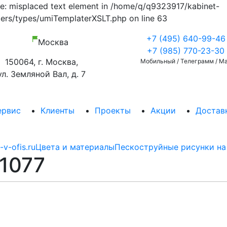
ate: misplaced text element in /home/q/q9323917/kabinet-
ers/types/umiTemplaterXSLT.php on line 63
+7 (495) 640-99-46
Москва
+7 (985) 770-23-30
150064, г. Москва,
Мобильный / Телеграмм / M
ул. Земляной Вал, д. 7
ервис
Клиенты
Проекты
Акции
Доставк
-v-ofis.ru
Цвета и материалы
Пескоструйные рисунки на 
1077