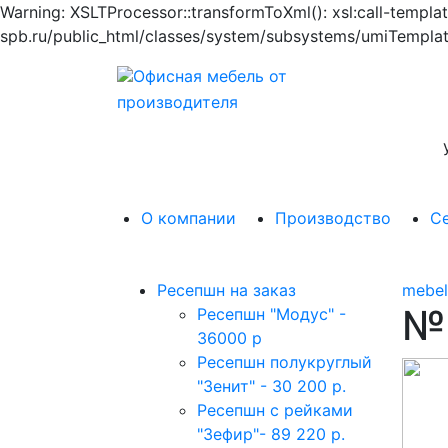
Warning: XSLTProcessor::transformToXml(): xsl:call-templ
spb.ru/public_html/classes/system/subsystems/umiTemplat
Офисная мебель от
производителя
О компании
Производство
С
Ресепшн на заказ
mebel
№
Ресепшн "Модус" -
36000 р
Ресепшн полукруглый
"Зенит" - 30 200 р.
Ресепшн с рейками
"Зефир"- 89 220 р.