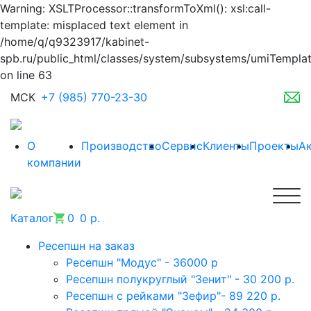
Warning: XSLTProcessor::transformToXml(): xsl:call-
template: misplaced text element in
/home/q/q9323917/kabinet-
spb.ru/public_html/classes/system/subsystems/umiTempla
on line 63
МСК
+7 (985) 770-23-30
О
Производство
Сервис
Клиенты
Проекты
А
компании
Каталог
0
0 р.
Ресепшн на заказ
Ресепшн "Модус" - 36000 р
Ресепшн полукруглый "Зенит" - 30 200 р.
Ресепшн с рейками "Зефир"- 89 220 р.