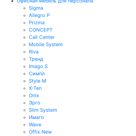
Офисная мебель для персонала
Sigma
Allegro P
Prizma
CONCEPT
Call Center
Mobile System
Riva
Тренд
Imago S
Симпл
Style M
X-Ten
Onix
Эрго
Slim System
Имаго
Wave
Offix New