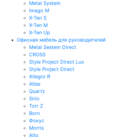
Metal System
Imago M
X-Ten S
X-Ten M
X-Ten Up
Офисная мебель для руководителей
Metal Sestem Direct
CROSS
Style Project Direct Lux
Style Project Direct
Allegro R
Atlas
Quartz
Sirio
Torr Z
Born
Фокус
Morris
Alto