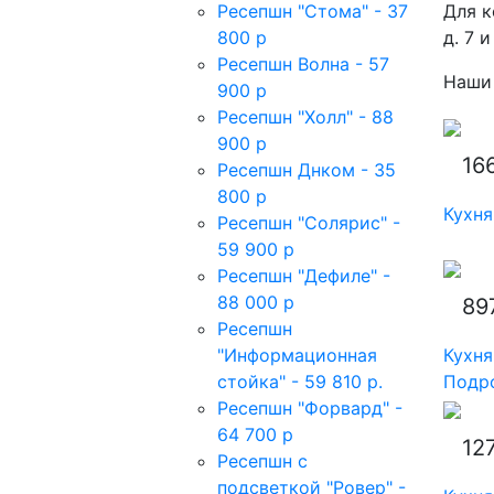
Ресепшн "Стома" - 37
Для к
800 р
д. 7 
Ресепшн Волна - 57
Наши 
900 р
Ресепшн "Холл" - 88
900 р
16
Ресепшн Днком - 35
800 р
Кухня
Ресепшн "Солярис" -
59 900 р
Ресепшн "Дефиле" -
88 000 р
89
Ресепшн
"Информационная
Кухня
стойка" - 59 810 р.
Подро
Ресепшн "Форвард" -
64 700 р
12
Ресепшн с
подсветкой "Ровер" -