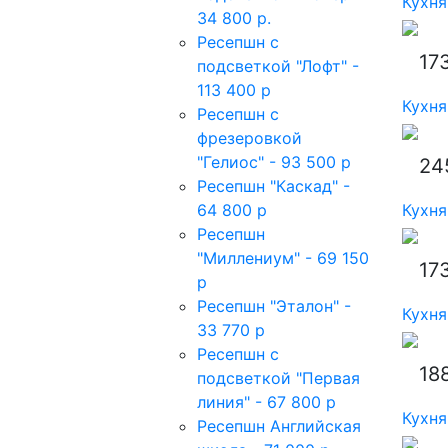
Кухня
34 800 р.
Ресепшн с
17
подсветкой "Лофт" -
113 400 р
Кухня
Ресепшн с
фрезеровкой
"Гелиос" - 93 500 р
24
Ресепшн "Каскад" -
64 800 р
Кухня
Ресепшн
"Миллениум" - 69 150
17
р
Ресепшн "Эталон" -
Кухня
33 770 р
Ресепшн с
18
подсветкой "Первая
линия" - 67 800 р
Кухня
Ресепшн Английская