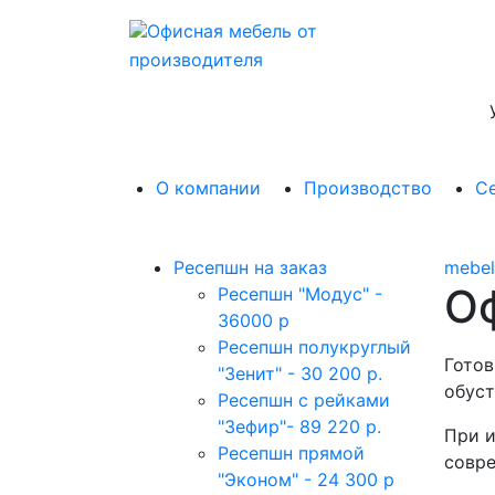
Офисная мебель от
производителя
О компании
Производство
С
Ресепшн на заказ
mebel
О
Ресепшн "Модус" -
36000 р
Ресепшн полукруглый
Готов
"Зенит" - 30 200 р.
обуст
Ресепшн с рейками
"Зефир"- 89 220 р.
При и
Ресепшн прямой
совре
"Эконом" - 24 300 р