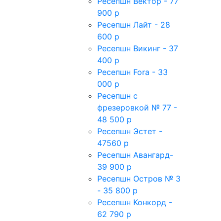
Ресепшн Вектор - 77
900 р
Ресепшн Лайт - 28
600 р
Ресепшн Викинг - 37
400 р
Ресепшн Fora - 33
000 р
Ресепшн с
фрезеровкой № 77 -
48 500 р
Ресепшн Эстет -
47560 р
Ресепшн Авангард-
39 900 р
Ресепшн Остров № 3
- 35 800 р
Ресепшн Конкорд -
62 790 р