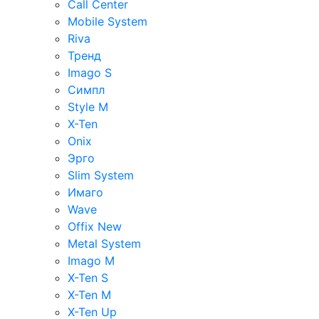
Call Center
Mobile System
Riva
Тренд
Imago S
Симпл
Style M
X-Ten
Onix
Эрго
Slim System
Имаго
Wave
Offix New
Metal System
Imago M
X-Ten S
X-Ten M
X-Ten Up