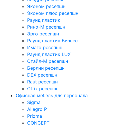
Эконом ресепшн
Эконом плюс ресепшн
Раунд пластик
Рино-М ресепшн
Эрго ресепшн
Раунд пластик Бизнес
Имаго ресепшн
Раунд пластик LUX
Стайл-М ресепшн
Берлин ресепшн
DEX ресепшн
Raut ресепшн
Offix ресепшн
Офисная мебель для персонала
Sigma
Allegro P
Prizma
CONCEPT