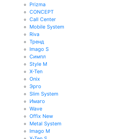
Prizma
CONCEPT
Call Center
Mobile System
Riva
Тренд
Imago S
Симпл
Style M
X-Ten
Onix
Эрго
Slim System
Имаго
Wave
Offix New
Metal System
Imago M
X-Ten S