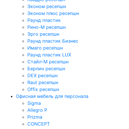
Эконом ресепшн
Эконом плюс ресепшн
Раунд пластик
Рино-М ресепшн
Эрго ресепшн
Раунд пластик Бизнес
Имаго ресепшн
Раунд пластик LUX
Стайл-М ресепшн
Берлин ресепшн
DEX ресепшн
Raut ресепшн
Offix ресепшн
Офисная мебель для персонала
Sigma
Allegro P
Prizma
CONCEPT