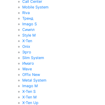
Call Center
Mobile System
Riva
Тренд
Imago S
Симпл
Style M
X-Ten
Onix
Эрго
Slim System
Имаго
Wave
Offix New
Metal System
Imago M
X-Ten S
X-Ten M
X-Ten Up