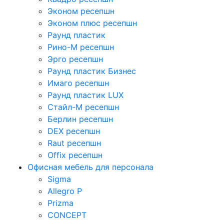
Эконом ресепшн
Эконом плюс ресепшн
Раунд пластик
Рино-М ресепшн
Эрго ресепшн
Раунд пластик Бизнес
Имаго ресепшн
Раунд пластик LUX
Стайл-М ресепшн
Берлин ресепшн
DEX ресепшн
Raut ресепшн
Offix ресепшн
Офисная мебель для персонала
Sigma
Allegro P
Prizma
CONCEPT