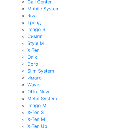
Call Center
Mobile System
Riva
Тренд
Imago S
Симпл
Style M
X-Ten
Onix
Эрго
Slim System
Имаго
Wave
Offix New
Metal System
Imago M
X-Ten S
X-Ten M
X-Ten Up