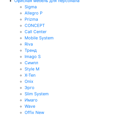
Офисная мебель для персонала
Sigma
Allegro P
Prizma
CONCEPT
Call Center
Mobile System
Riva
Тренд
Imago S
Симпл
Style M
X-Ten
Onix
Эрго
Slim System
Имаго
Wave
Offix New