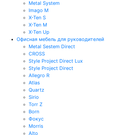
Metal System
Imago M
X-Ten S
X-Ten M
X-Ten Up
Офисная мебель для руководителей
Metal Sestem Direct
CROSS
Style Project Direct Lux
Style Project Direct
Allegro R
Atlas
Quartz
Sirio
Torr Z
Born
Фокус
Morris
Alto