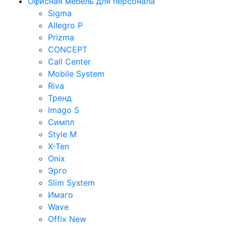
Офисная мебель для персонала
Sigma
Allegro P
Prizma
CONCEPT
Call Center
Mobile System
Riva
Тренд
Imago S
Симпл
Style M
X-Ten
Onix
Эрго
Slim System
Имаго
Wave
Offix New