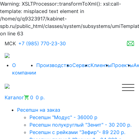
Warning: XSLTProcessor::transformToXml(): xsl:call-
template: misplaced text element in
/home/q/q9323917/kabinet-
spb.ru/public_html/classes/system/subsystems/umiTempla
on line 63
МСК
+7 (985) 770-23-30
О
Производство
Сервис
Клиенты
Проекты
А
компании
Каталог
0
0 р.
Ресепшн на заказ
Ресепшн "Модус" - 36000 р
Ресепшн полукруглый "Зенит" - 30 200 р.
Ресепшн с рейками "Зефир"- 89 220 р.