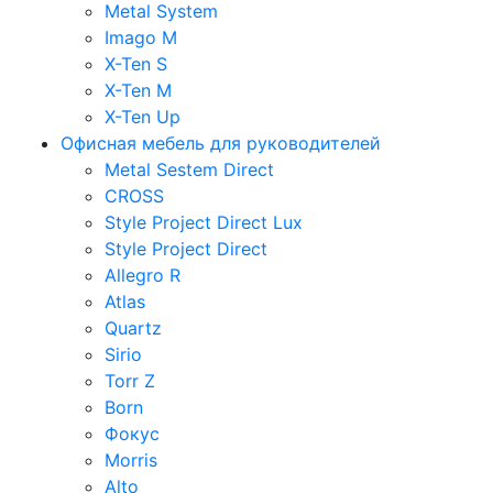
Metal System
Imago M
X-Ten S
X-Ten M
X-Ten Up
Офисная мебель для руководителей
Metal Sestem Direct
CROSS
Style Project Direct Lux
Style Project Direct
Allegro R
Atlas
Quartz
Sirio
Torr Z
Born
Фокус
Morris
Alto