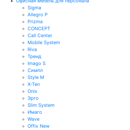
Офисная мебель для персонала
Sigma
Allegro P
Prizma
CONCEPT
Call Center
Mobile System
Riva
Тренд
Imago S
Симпл
Style M
X-Ten
Onix
Эрго
Slim System
Имаго
Wave
Offix New