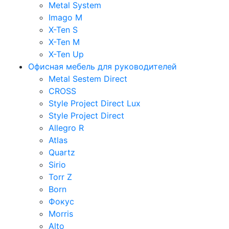
Metal System
Imago M
X-Ten S
X-Ten M
X-Ten Up
Офисная мебель для руководителей
Metal Sestem Direct
CROSS
Style Project Direct Lux
Style Project Direct
Allegro R
Atlas
Quartz
Sirio
Torr Z
Born
Фокус
Morris
Alto