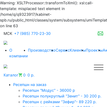
Warning: XSLTProcessor::transformToXml(): xsl:call-
template: misplaced text element in
/home/q/q9323917/kabinet-
spb.ru/public_html/classes/system/subsystems/umiTempla
on line 63
МСК
+7 (985) 770-23-30
О
Производство
Сервис
Клиенты
Проекты
А
компании
Каталог
0
0 р.
Ресепшн на заказ
Ресепшн "Модус" - 36000 р
Ресепшн полукруглый "Зенит" - 30 200 р.
Ресепшн с рейками "Зефир"- 89 220 р.