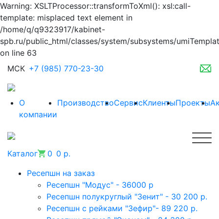
Warning: XSLTProcessor::transformToXml(): xsl:call-
template: misplaced text element in
/home/q/q9323917/kabinet-
spb.ru/public_html/classes/system/subsystems/umiTempla
on line 63
МСК
+7 (985) 770-23-30
О
Производство
Сервис
Клиенты
Проекты
А
компании
Каталог
0
0 р.
Ресепшн на заказ
Ресепшн "Модус" - 36000 р
Ресепшн полукруглый "Зенит" - 30 200 р.
Ресепшн с рейками "Зефир"- 89 220 р.