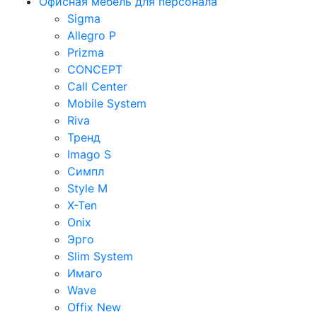
Офисная мебель для персонала
Sigma
Allegro P
Prizma
CONCEPT
Call Center
Mobile System
Riva
Тренд
Imago S
Симпл
Style M
X-Ten
Onix
Эрго
Slim System
Имаго
Wave
Offix New