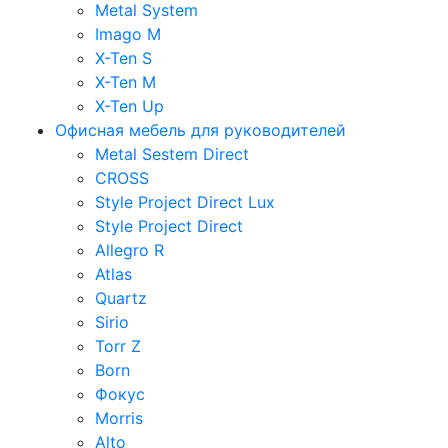
Metal System
Imago M
X-Ten S
X-Ten M
X-Ten Up
Офисная мебель для руководителей
Metal Sestem Direct
CROSS
Style Project Direct Lux
Style Project Direct
Allegro R
Atlas
Quartz
Sirio
Torr Z
Born
Фокус
Morris
Alto