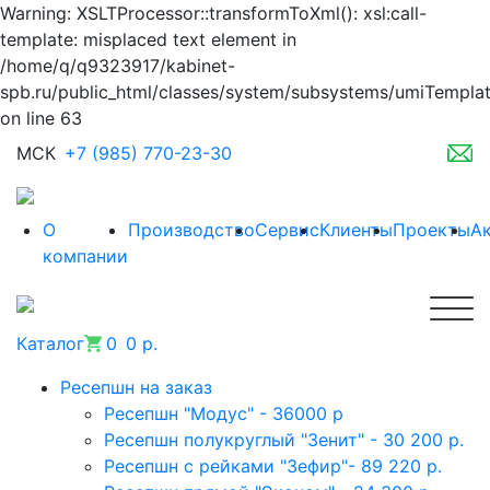
Warning: XSLTProcessor::transformToXml(): xsl:call-
template: misplaced text element in
/home/q/q9323917/kabinet-
spb.ru/public_html/classes/system/subsystems/umiTempla
on line 63
МСК
+7 (985) 770-23-30
О
Производство
Сервис
Клиенты
Проекты
А
компании
Каталог
0
0 р.
Ресепшн на заказ
Ресепшн "Модус" - 36000 р
Ресепшн полукруглый "Зенит" - 30 200 р.
Ресепшн с рейками "Зефир"- 89 220 р.