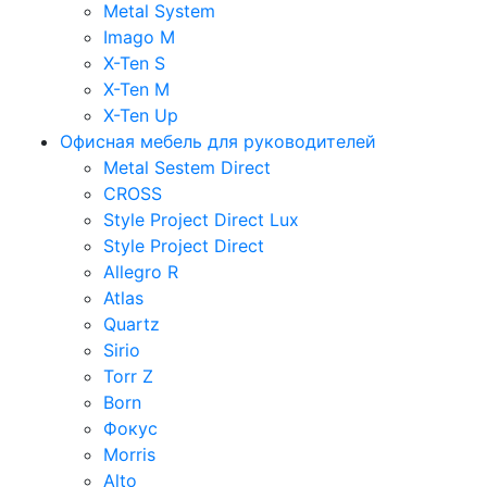
Metal System
Imago M
X-Ten S
X-Ten M
X-Ten Up
Офисная мебель для руководителей
Metal Sestem Direct
CROSS
Style Project Direct Lux
Style Project Direct
Allegro R
Atlas
Quartz
Sirio
Torr Z
Born
Фокус
Morris
Alto