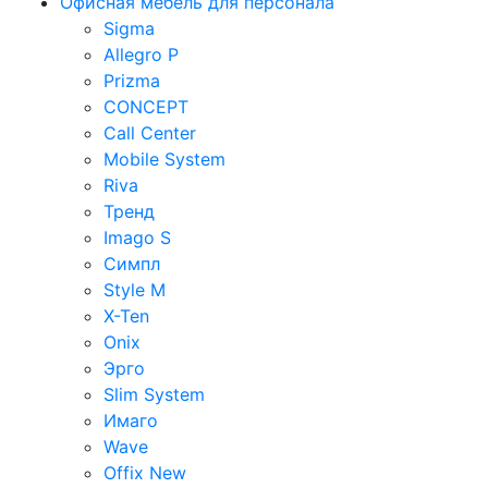
Офисная мебель для персонала
Sigma
Allegro P
Prizma
CONCEPT
Call Center
Mobile System
Riva
Тренд
Imago S
Симпл
Style M
X-Ten
Onix
Эрго
Slim System
Имаго
Wave
Offix New