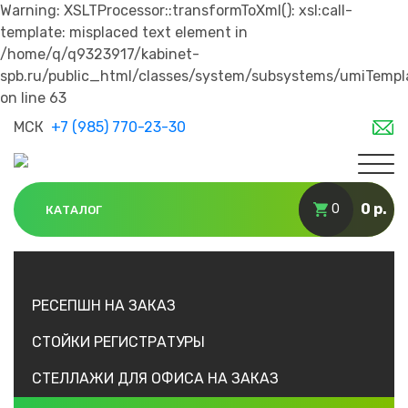
Warning: XSLTProcessor::transformToXml(): xsl:call-
template: misplaced text element in
/home/q/q9323917/kabinet-
spb.ru/public_html/classes/system/subsystems/umiTempl
on line 63
МСК
+7 (985) 770-23-30
0 р.
0
КАТАЛОГ
РЕСЕПШН НА ЗАКАЗ
СТОЙКИ РЕГИСТРАТУРЫ
СТЕЛЛАЖИ ДЛЯ ОФИСА НА ЗАКАЗ