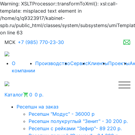
Warning: XSLTProcessor::transformToXml(): xsl:call-
template: misplaced text element in
/home/q/q9323917/kabinet-
spb.ru/public_html/classes/system/subsystems/umiTempla
on line 63
МСК
+7 (985) 770-23-30
О
Производство
Сервис
Клиенты
Проекты
А
компании
Каталог
0
0 р.
Ресепшн на заказ
Ресепшн "Модус" - 36000 р
Ресепшн полукруглый "Зенит" - 30 200 р.
Ресепшн с рейками "Зефир"- 89 220 р.