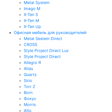
Metal System
Imago M
X-Ten S
X-Ten M
X-Ten Up
Офисная мебель для руководителей
Metal Sestem Direct
CROSS
Style Project Direct Lux
Style Project Direct
Allegro R
Atlas
Quartz
Sirio
Torr Z
Born
Фокус
Morris
Alto