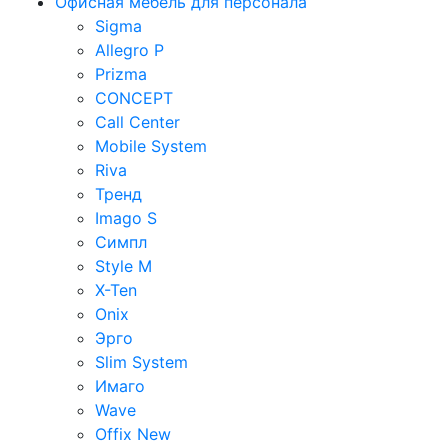
Офисная мебель для персонала
Sigma
Allegro P
Prizma
CONCEPT
Call Center
Mobile System
Riva
Тренд
Imago S
Симпл
Style M
X-Ten
Onix
Эрго
Slim System
Имаго
Wave
Offix New