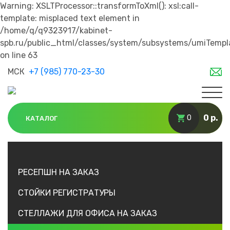
Warning: XSLTProcessor::transformToXml(): xsl:call-
template: misplaced text element in
/home/q/q9323917/kabinet-
spb.ru/public_html/classes/system/subsystems/umiTempl
on line 63
МСК
+7 (985) 770-23-30
0 р.
0
КАТАЛОГ
РЕСЕПШН НА ЗАКАЗ
СТОЙКИ РЕГИСТРАТУРЫ
СТЕЛЛАЖИ ДЛЯ ОФИСА НА ЗАКАЗ