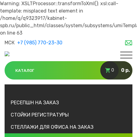
Warning: XSLTProcessor::transformToXml(): xsl:call-
template: misplaced text element in
/home/q/q9323917/kabinet-
spb.ru/public_html/classes/system/subsystems/umiTempl
on line 63
МСК
+7 (985) 770-23-30
0 р.
0
КАТАЛОГ
РЕСЕПШН НА ЗАКАЗ
СТОЙКИ РЕГИСТРАТУРЫ
СТЕЛЛАЖИ ДЛЯ ОФИСА НА ЗАКАЗ