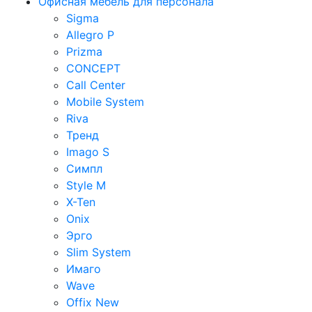
Офисная мебель для персонала
Sigma
Allegro P
Prizma
CONCEPT
Call Center
Mobile System
Riva
Тренд
Imago S
Симпл
Style M
X-Ten
Onix
Эрго
Slim System
Имаго
Wave
Offix New