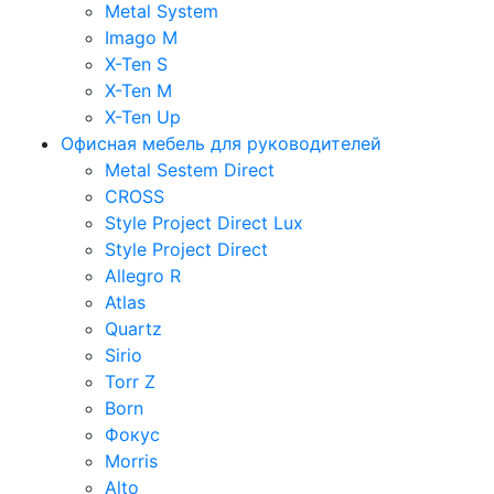
Metal System
Imago M
X-Ten S
X-Ten M
X-Ten Up
Офисная мебель для руководителей
Metal Sestem Direct
CROSS
Style Project Direct Lux
Style Project Direct
Allegro R
Atlas
Quartz
Sirio
Torr Z
Born
Фокус
Morris
Alto