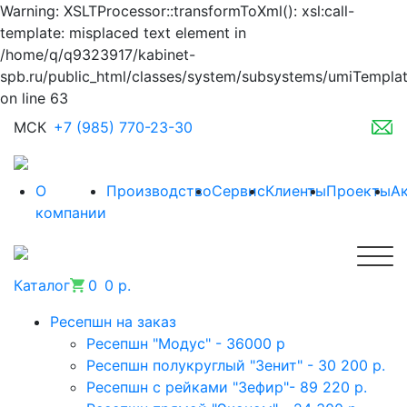
Warning: XSLTProcessor::transformToXml(): xsl:call-
template: misplaced text element in
/home/q/q9323917/kabinet-
spb.ru/public_html/classes/system/subsystems/umiTempla
on line 63
МСК
+7 (985) 770-23-30
О
Производство
Сервис
Клиенты
Проекты
А
компании
Каталог
0
0 р.
Ресепшн на заказ
Ресепшн "Модус" - 36000 р
Ресепшн полукруглый "Зенит" - 30 200 р.
Ресепшн с рейками "Зефир"- 89 220 р.