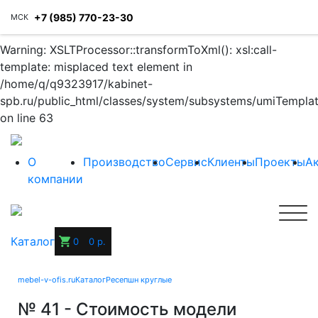
+7 (985) 770-23-30
МСК
Warning: XSLTProcessor::transformToXml(): xsl:call-
template: misplaced text element in
/home/q/q9323917/kabinet-
spb.ru/public_html/classes/system/subsystems/umiTempla
on line 63
О
Производство
Сервис
Клиенты
Проекты
А
компании
Каталог
0
0 р.
mebel-v-ofis.ru
Каталог
Ресепшн круглые
№ 41 - Стоимость модели