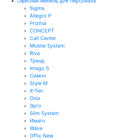
Офисная мебель для персонала
Sigma
Allegro P
Prizma
CONCEPT
Call Center
Mobile System
Riva
Тренд
Imago S
Симпл
Style M
X-Ten
Onix
Эрго
Slim System
Имаго
Wave
Offix New