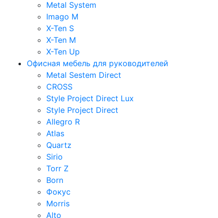
Metal System
Imago M
X-Ten S
X-Ten M
X-Ten Up
Офисная мебель для руководителей
Metal Sestem Direct
CROSS
Style Project Direct Lux
Style Project Direct
Allegro R
Atlas
Quartz
Sirio
Torr Z
Born
Фокус
Morris
Alto