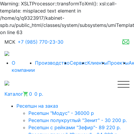
Warning: XSLTProcessor::transformToXml(): xsl:call-
template: misplaced text element in
/home/q/q9323917/kabinet-
spb.ru/public_html/classes/system/subsystems/umiTempla
on line 63
МСК
+7 (985) 770-23-30
О
Производство
Сервис
Клиенты
Проекты
А
компании
Каталог
0
0 р.
Ресепшн на заказ
Ресепшн "Модус" - 36000 р
Ресепшн полукруглый "Зенит" - 30 200 р.
Ресепшн с рейками "Зефир"- 89 220 р.