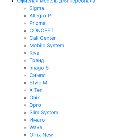
Офисная мебель для персонала
Sigma
Allegro P
Prizma
CONCEPT
Call Center
Mobile System
Riva
Тренд
Imago S
Симпл
Style M
X-Ten
Onix
Эрго
Slim System
Имаго
Wave
Offix New