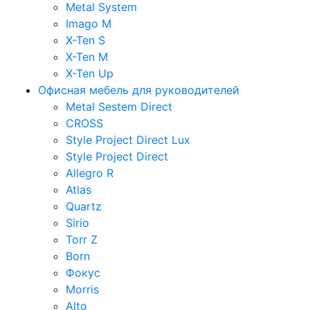
Metal System
Imago M
X-Ten S
X-Ten M
X-Ten Up
Офисная мебель для руководителей
Metal Sestem Direct
CROSS
Style Project Direct Lux
Style Project Direct
Allegro R
Atlas
Quartz
Sirio
Torr Z
Born
Фокус
Morris
Alto