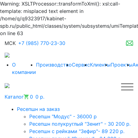
Warning: XSLTProcessor::transformToXml(): xsl:call-
template: misplaced text element in
/home/q/q9323917/kabinet-
spb.ru/public_html/classes/system/subsystems/umiTempla
on line 63
МСК
+7 (985) 770-23-30
О
Производство
Сервис
Клиенты
Проекты
А
компании
Каталог
0
0 р.
Ресепшн на заказ
Ресепшн "Модус" - 36000 р
Ресепшн полукруглый "Зенит" - 30 200 р.
Ресепшн с рейками "Зефир"- 89 220 р.