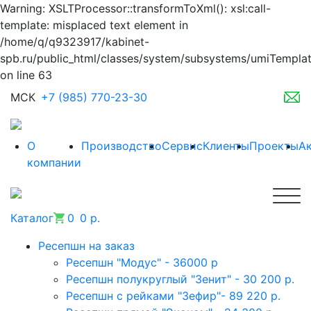
Warning: XSLTProcessor::transformToXml(): xsl:call-
template: misplaced text element in
/home/q/q9323917/kabinet-
spb.ru/public_html/classes/system/subsystems/umiTempla
on line 63
МСК
+7 (985) 770-23-30
О
Производство
Сервис
Клиенты
Проекты
А
компании
Каталог
0
0 р.
Ресепшн на заказ
Ресепшн "Модус" - 36000 р
Ресепшн полукруглый "Зенит" - 30 200 р.
Ресепшн с рейками "Зефир"- 89 220 р.