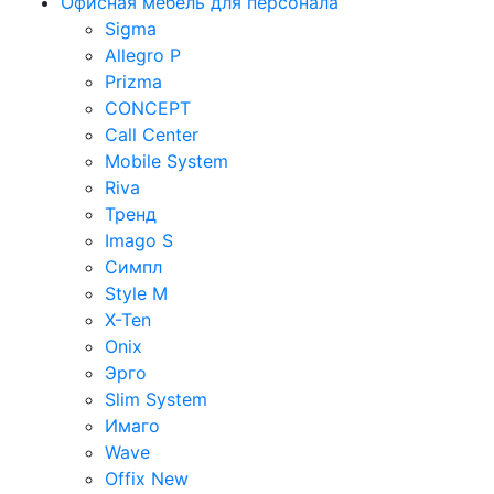
Офисная мебель для персонала
Sigma
Allegro P
Prizma
CONCEPT
Call Center
Mobile System
Riva
Тренд
Imago S
Симпл
Style M
X-Ten
Onix
Эрго
Slim System
Имаго
Wave
Offix New