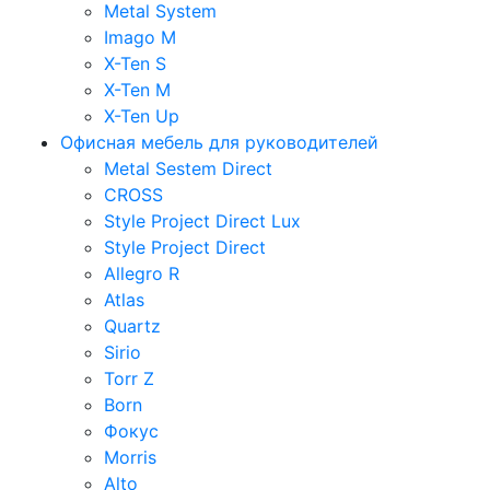
Metal System
Imago M
X-Ten S
X-Ten M
X-Ten Up
Офисная мебель для руководителей
Metal Sestem Direct
CROSS
Style Project Direct Lux
Style Project Direct
Allegro R
Atlas
Quartz
Sirio
Torr Z
Born
Фокус
Morris
Alto