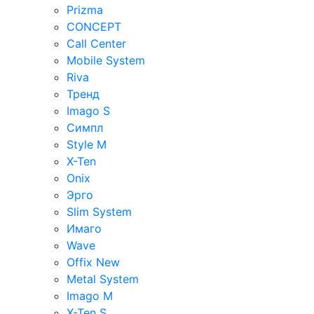
Prizma
CONCEPT
Call Center
Mobile System
Riva
Тренд
Imago S
Симпл
Style M
X-Ten
Onix
Эрго
Slim System
Имаго
Wave
Offix New
Metal System
Imago M
X-Ten S