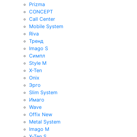
Prizma
CONCEPT
Call Center
Mobile System
Riva
Тренд
Imago S
Симпл
Style M
X-Ten
Onix
Эрго
Slim System
Имаго
Wave
Offix New
Metal System
Imago M
X-Ten S