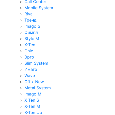
Call Center
Mobile System
Riva
Тренд
Imago S
Симпл
Style M
X-Ten
Onix
Эрго
Slim System
Имаго
Wave
Offix New
Metal System
Imago M
X-Ten S
X-Ten M
X-Ten Up