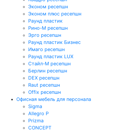
Эконом ресепшн
Эконом плюс ресепшн
Раунд пластик
Рино-М ресепшн
Эрго ресепшн
Раунд пластик Бизнес
Имаго ресепшн
Раунд пластик LUX
Стайл-М ресепшн
Берлин ресепшн
DEX ресепшн
Raut ресепшн
Offix ресепшн
Офисная мебель для персонала
Sigma
Allegro P
Prizma
CONCEPT